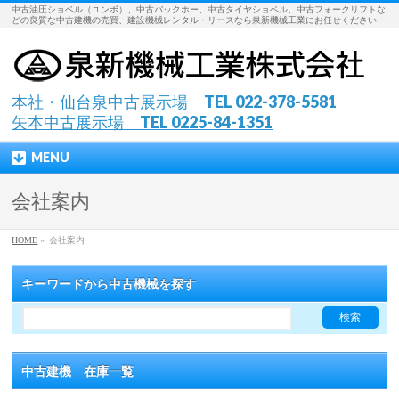
中古油圧ショベル（ユンボ）、中古バックホー、中古タイヤショベル、中古フォークリフトな
どの良質な中古建機の売買、建設機械レンタル・リースなら泉新機械工業にお任せください
本社・仙台泉中古展示場 TEL 022-378-5581
矢本中古展示場 TEL 0225-84-1351
MENU
会社案内
HOME
»
会社案内
キーワードから中古機械を探す
中古建機 在庫一覧