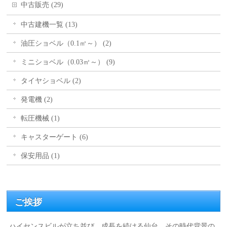
中古販売 (29)
中古建機一覧 (13)
油圧ショベル（0.1㎥～） (2)
ミニショベル（0.03㎥～） (9)
タイヤショベル (2)
発電機 (2)
転圧機械 (1)
キャスターゲート (6)
保安用品 (1)
ご挨拶
ハイセンスビルが立ち並び、成長を続ける仙台、その時代背景の