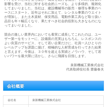
影響を受け、当社に対する社会的ニーズも、より多様的、複雑化
してまいりました。当社は、建設機械等の販売・修理を事業のベ
ースにスタート。近年はそれに加えて、レンタル事業のウエイト
が増加し、また土木資材、保安用品、電動作業工具など取り扱い
品目も年々幅広くなり、果たすべき社会的役割も大きなものにな
ってまいりました。
競合の激しい業界内においても着実に成長してこれたのは、ユー
ザー第一をモットーに、設備面の充実はもちろん、レスポンスの
よい良質のサービス、そして若い企業だけに、社員一人ひとりの
レベルアップを課題に揚げ、積極的な人材育成を行ってきた結果
と言えます。今後は、３０年を超える実績とノウハウ、そして若
いパワーを最大限に活かし、さらに飛躍を目指します。
泉新機械工業株式会社
代表取締役社長 齋藤春夫
会社概要
会社名
泉新機械工業株式会社