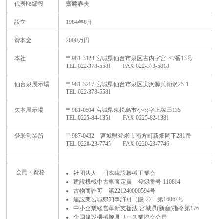
代表取締役
齋藤春夫
設立
1984年8月
資本金
2000万円
本社
〒981-3123 宮城県仙台市泉区古内字宮下7番13号
TEL 022-378-5581 FAX 022-378-5818
仙台泉展示場
〒981-3217 宮城県仙台市泉区実沢源兵衛沢25-1
TEL 022-378-5581
矢本展示場
〒981-0504 宮城県東松島市小松字上塚田135
TEL 0225-84-1351 FAX 0225-82-1381
登米営業所
〒987-0432 宮城県登米市南方町新畑岡下281番
TEL 0220-23-7745 FAX 0220-23-7746
会員・資格
社団法人 日本建設機械工業会
建設機械中古車査定員 登録番号 110814
古物商許可 第221240000594号
建設業宮城県知事許可（般-27）第16067号
中小企業経営革新支援法 宮城県(新産)指令第176
全国建設機械機具リース業協会会員