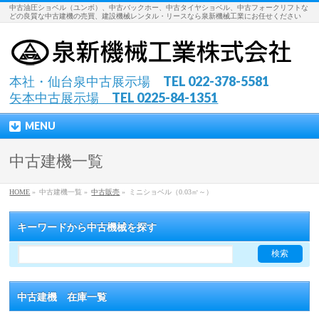
中古油圧ショベル（ユンボ）、中古バックホー、中古タイヤショベル、中古フォークリフトな
どの良質な中古建機の売買、建設機械レンタル・リースなら泉新機械工業にお任せください
本社・仙台泉中古展示場 TEL 022-378-5581
矢本中古展示場 TEL 0225-84-1351
MENU
中古建機一覧
HOME
»
中古建機一覧 »
中古販売
»
ミニショベル（0.03㎥～）
キーワードから中古機械を探す
中古建機 在庫一覧