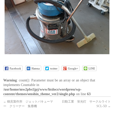
Facebook
Hatena
twitter
Google+
LINE
Warning
: count(): Parameter must be an array or an object that
implements Countable in
/usr/home/mw2pbs1jpj/www/htdocs/wordpress/wp-
content/themes/senshin_theme_ver2/single.php
on line
63
←
鶴見製作所 ジェットバキューマ
日動工業 蛍光灯 サークルライト
ー クリーナー 集塵機
SCL-5D
→