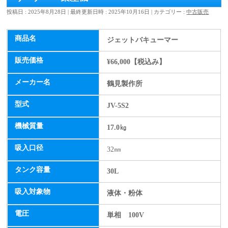
投稿日 : 2025年8月28日
最終更新日時 : 2025年10月16日
カテゴリー :
中古販売
商品名
ジェットバキューマー
販売価格
¥66,000【税込み】
メーカー名
鶴見製作所
型式
JV-5S2
機械質量
17.0㎏
吸入口径
32㎜
タンク容量
30L
吸入対象物
液体・粉体
電圧
単相 100V