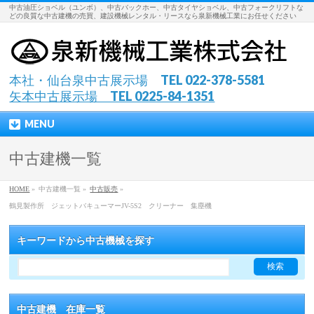
中古油圧ショベル（ユンボ）、中古バックホー、中古タイヤショベル、中古フォークリフトな
どの良質な中古建機の売買、建設機械レンタル・リースなら泉新機械工業にお任せください
本社・仙台泉中古展示場 TEL 022-378-5581
矢本中古展示場 TEL 0225-84-1351
MENU
中古建機一覧
HOME
»
中古建機一覧 »
中古販売
»
鶴見製作所 ジェットバキューマーJV-5S2 クリーナー 集塵機
キーワードから中古機械を探す
中古建機 在庫一覧